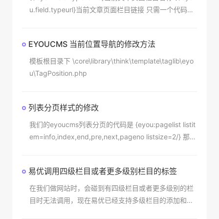
u.field.typeurl}当前文章页面栏目链接 只需一个代码就
能实现，Eyoucms就是那么简单
EYOUCMS 当前位置导航的修改方法
模板根目录下 \core\library\think\template\taglib\eyo
u\TagPosition.php
列表分页样式的修改
我们的eyoucms列表分页的代码是 {eyou:pagelist listit
em=info,index,end,pre,next,pageno listsize=2/} 那我
们想要修改样式怎么办？那我们就要去改PHP文件，文
件目录是/ core/library/think/paginator/driver 这两个
易优调用四级栏目或者更多级别栏目的标签
在我们做网站时，会碰到有四级栏目或者更多级别的栏
目时无法调用，现在易优已经支持多级栏目的添加和调
用(如图)：图片中是调用到四级栏目的，因为是在当前