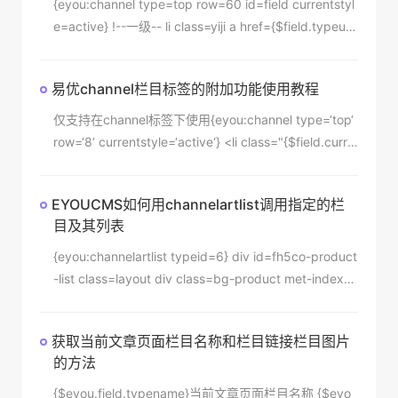
{eyou:channel type=top row=60 id=field currentstyl
e=active} !--一级-- li class=yiji a href={$field.typeurl}
title={$field.typename} {$field.typename}/a div clas
s=erji !--二级-- {eyou:channel name=$field.children r
易优channel栏目标签的附加功能使用教程
ow=100 id=field2} a hre
仅支持在channel标签下使用{eyou:channel type=‘top‘
row=‘8‘ currentstyle=‘active‘} <li class="{$field.curre
ntstyle}"> <a href=‘{$field.typeurl}‘ {$fi
EYOUCMS如何用channelartlist调用指定的栏
目及其列表
{eyou:channelartlist typeid=6} div id=fh5co-product
-list class=layout div class=bg-product met-index-d
istance div class=container div class=line div class=
x12 text-center fh5co-heading margin-large-bottom
获取当前文章页面栏目名称和栏目链接栏目图片
h2 class=not-animated data-animate=
的方法
{$eyou.field.typename}当前文章页面栏目名称 {$eyo