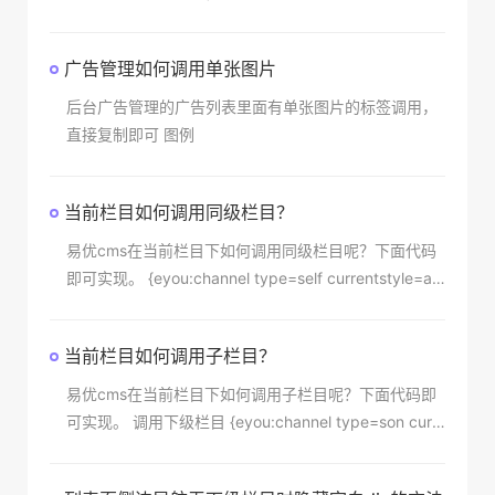
ow=10 id=field currentstyle=cur} a href={$field.type
url}{$field.typename}/a {eyou:range name=$i value=
广告管理如何调用单张图片
2,3,6,9 ty
后台广告管理的广告列表里面有单张图片的标签调用，
直接复制即可 图例
当前栏目如何调用同级栏目？
易优cms在当前栏目下如何调用同级栏目呢？下面代码
即可实现。 {eyou:channel type=self currentstyle=ac
tive} li a href={$field.typeurl} title={$field.typename}
class={$field.currentstyle}{$field.typename}/a /li {/e
当前栏目如何调用子栏目？
you:ch
易优cms在当前栏目下如何调用子栏目呢？下面代码即
可实现。 调用下级栏目 {eyou:channel type=son curr
entstyle=active} li a href={$field.typeurl} title={$fiel
d.typename} class={$field.currentstyle}{$field.typen