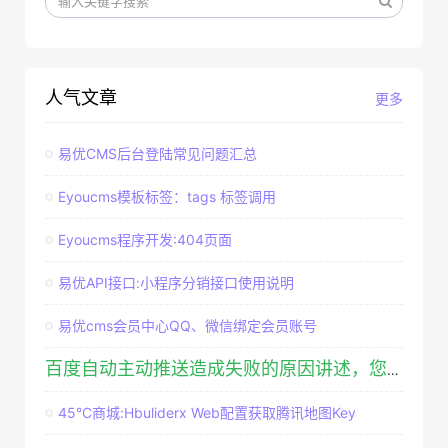
人气文章
更多
易优CMS后台登陆常见问题汇总
Eyoucms模板标签：tags 标签调用
Eyoucms程序开发:404页面
易优API接口:小程序分销接口使用说明
易优cms会员中心QQ、微信绑定会员账号
百度自动主动推送造成失败的原因讲述，您有吗？（教程篇）" href="/eyoujc/2052.html" class="title laok-dw2nzta">
45°C商城:Hbuliderx Web配置获取腾讯地图Key