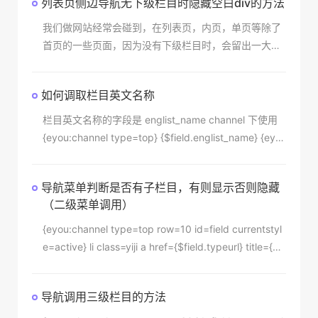
列表页侧边导航无下级栏目时隐藏空白div的方法
ame}/
我们做网站经常会碰到，在列表页，内页，单页等除了
首页的一些页面，因为没有下级栏目时，会留出一大块
空白，影响美观，如图： 我们怎么判断有下级栏目时显
示，无下级栏目时隐
如何调取栏目英文名称
栏目英文名称的字段是 englist_name channel 下使用
{eyou:channel type=top} {$field.englist_name} {eyo
u:channel} channelartlist 下使用 {eyou:channelartlist
typeid=1,0} {eyou:field name=englist_name/} {/eyou:
导航菜单判断是否有子栏目，有则显示否则隐藏
channelartlist}
（二级菜单调用）
{eyou:channel type=top row=10 id=field currentstyl
e=active} li class=yiji a href={$field.typeurl} title={$fi
eld.typename} class={$field.currentstyle}{$field.typ
ename}/a {eyou:notempty name=$field.children} div
导航调用三级栏目的方法
class=erji {eyou:channel name=