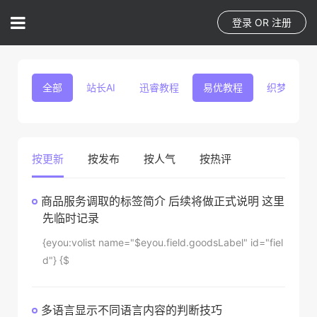
登录
OR
注册
全部
站长AI
迅睿教程
易优教程
织梦教程
按更新
按发布
按人气
按热评
商品服务调取的标签简介 后续将做正式说明 这里
先临时记录
{eyou:volist name="$eyou.field.goodsLabel" id="fiel
d"} {$
多语言显示不同语言内容的判断技巧