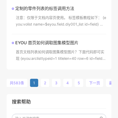
栏目下调用左侧导航，所以是从二级栏目开始调用的，
定制的零件列表的标签调用方法
现在分享他的调用标签如下：{eyou:models type="firs
t" currentstyle="cur" id="field1"}
注意：仅限于文档内容页使用。 标签模板教程如下： {e
you:volist name=$eyou.field.diy001_list id=field} 名
称：{$field.name} 编号：{$field.nums} 颜色：{$field.
color} 颜色码：{$field.colorcode} 数量：{$field
EYOU 首页如何调取图集模型图片
首页文档列表如何调取图集模型图片？下面代码即可实
现 {eyou:arclisttypeid=1 titlelen=40 row=6 id=field}
{eyou:arcview id=field2} {eyou:volist name=$field2.i
mage_list id=field3} img src={$field3.image_url} alt=
{/eyou:v
共583条
1
2
3
4
5
下一页
最后
搜索帮助