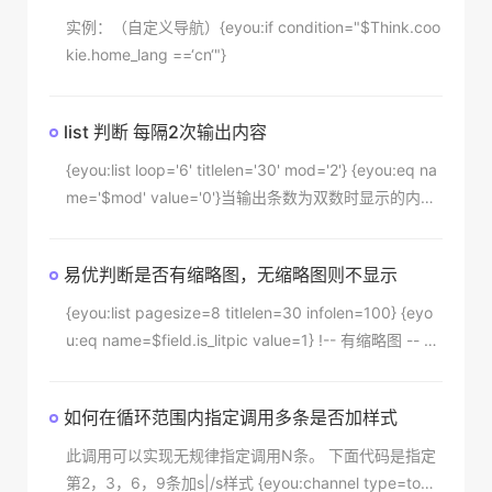
实例：（自定义导航）{eyou:if condition="$Think.coo
kie.home_lang ==‘cn‘"}
list 判断 每隔2次输出内容
{eyou:list loop='6' titlelen='30' mod='2'} {eyou:eq na
me='$mod' value='0'}当输出条数为双数时显示的内容
{/eyou:eq}{/eyou:list}mod代表循环，mod='2'即为每
隔两条输出一次，{eyou:eq name=&
易优判断是否有缩略图，无缩略图则不显示
{eyou:list pagesize=8 titlelen=30 infolen=100} {eyo
u:eq name=$field.is_litpic value=1} !-- 有缩略图 -- di
v class=msg topic div class=titleP span class=proje
ct_title fl{$field.typename}/span a class=fl txt_color
如何在循环范围内指定调用多条是否加样式
target=_blank title={$fie
此调用可以实现无规律指定调用N条。 下面代码是指定
第2，3，6，9条加s|/s样式 {eyou:channel type=top r