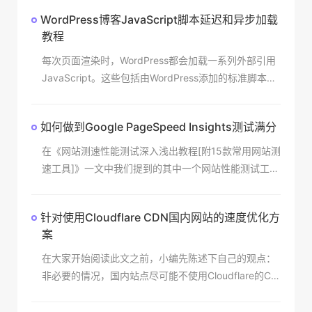
中，我
WordPress博客JavaScript脚本延迟和异步加载
教程
每次页面渲染时，WordPress都会加载一系列外部引用
JavaScript。这些包括由WordPress添加的标准脚本以
及由使用wp_enqueue_scripts函数的主题和插件添加的
一些脚本。
如何做到Google PageSpeed Insights测试满分
在《网站测速性能测试深入浅出教程[附15款常用网站测
速工具]》一文中我们提到的其中一个网站性能测试工具
就是Google PageSpeed Insights，这是前端开发经常
用的在线开发工具之一。Go
针对使用Cloudflare CDN国内网站的速度优化方
案
在大家开始阅读此文之前，小编先陈述下自己的观点：
非必要的情况，国内站点尽可能不使用Cloudflare的CD
N服务。除非你所搭建的WordPress网站所使用的服务
器不在境内，否则国内有很多CDN服务