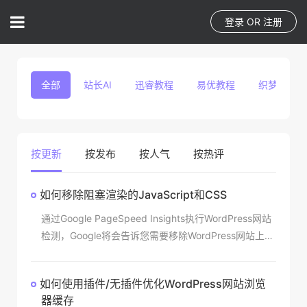
登录
OR
注册
全部
站长AI
迅睿教程
易优教程
织梦教程
按更新
按发布
按人气
按热评
如何移除阻塞渲染的JavaScript和CSS
通过Google PageSpeed Insights执行WordPress网站
检测，Google将会告诉您需要移除WordPress网站上阻
塞渲染的资源。那么：什么是阻塞渲染资源？如何移除
WordP
如何使用插件/无插件优化WordPress网站浏览
器缓存