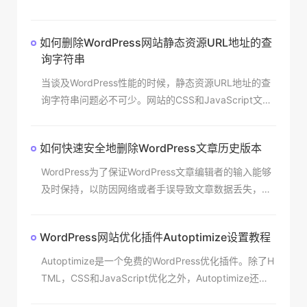
供静态资源”警告信息）可能会使缺乏经验的站长感到困
惑。当你对其进行分解时，缓存并
如何删除WordPress网站静态资源URL地址的查
询字符串
当谈及WordPress性能的时候，静态资源URL地址的查
询字符串问题必不可少。网站的CSS和JavaScript文件
通常在其网址的末尾带有文件版本，例如domain.com/
style.css?ve
如何快速安全地删除WordPress文章历史版本
WordPress为了保证WordPress文章编辑者的输入能够
及时保持，以防因网络或者手误导致文章数据丢失，使
用了定时保存草稿的机制。这个机制当然是一个非常好
的机制，但当历史文章很多的时候，也些历史
WordPress网站优化插件Autoptimize设置教程
Autoptimize是一个免费的WordPress优化插件。除了H
TML，CSS和JavaScript优化之外，Autoptimize还包
括针对WordPress网站其他方面的优化功能。在本文