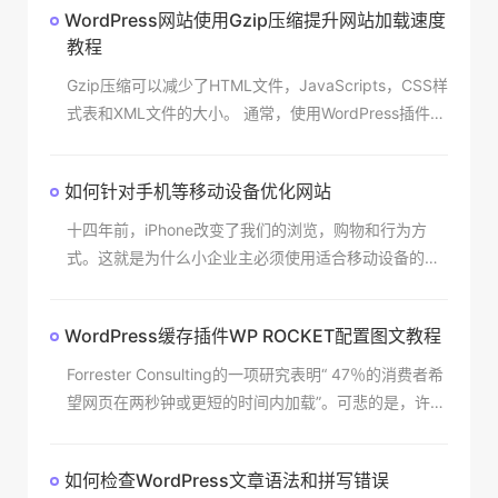
WordPress网站使用Gzip压缩提升网站加载速度
教程
Gzip压缩可以减少了HTML文件，JavaScripts，CSS样
式表和XML文件的大小。 通常，使用WordPress插件启
用（使用）Gzip压缩可以减少60％到80％的站点大
小。在WordPre
如何针对手机等移动设备优化网站
十四年前，iPhone改变了我们的浏览，购物和行为方
式。这就是为什么小企业主必须使用适合移动设备的网
站的原因，或者说为什么现在大部分网站都支持响应
式。2007年1月，史蒂夫·乔布斯（Steve Job
WordPress缓存插件WP ROCKET配置图文教程
Forrester Consulting的一项研究表明“ 47％的消费者希
望网页在两秒钟或更短的时间内加载”。可悲的是，许多
站长没有意识到加载缓慢的网站不仅使人们感到沮丧，
而且还可能对网站搜索排名产生
如何检查WordPress文章语法和拼写错误