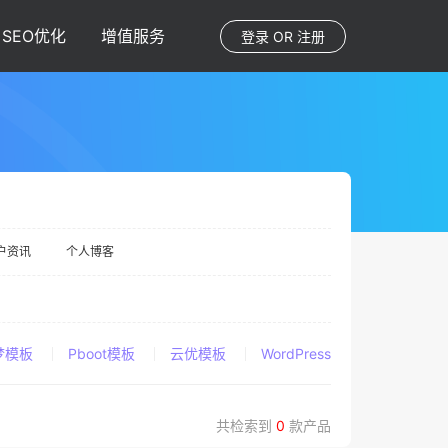
SEO优化
增值服务
登录
OR
注册
户资讯
个人博客
梦模板
Pboot模板
云优模板
WordPress
共检索到
0
款产品