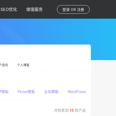
SEO优化
增值服务
登录
OR
注册
户资讯
个人博客
梦模板
Pboot模板
云优模板
WordPress
共检索到
16
款产品