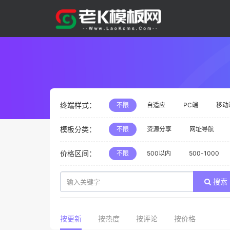
终端样式：
不限
自适应
PC端
移动
模板分类：
不限
资源分享
网址导航
价格区间：
不限
500以内
500-1000
搜索
按更新
按热度
按评论
按价格