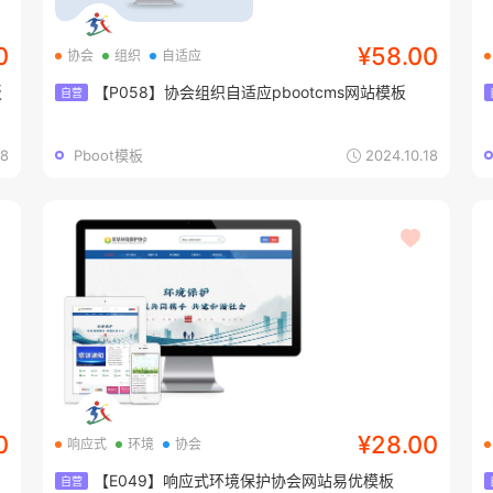
0
¥58.00
协会
组织
自适应
板
【P058】协会组织自适应pbootcms网站模板
自营
18
Pboot模板
2024.10.18
0
¥28.00
响应式
环境
协会
【E049】响应式环境保护协会网站易优模板
自营