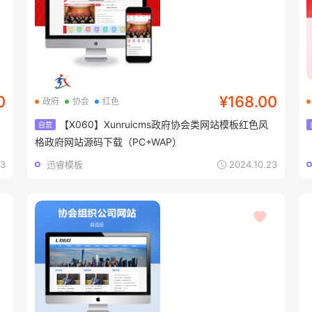
0
¥168.00
政府
协会
红色
【X060】Xunruicms政府协会类网站模板红色风
自营
格政府网站源码下载（PC+WAP）
23
迅睿模板
2024.10.23