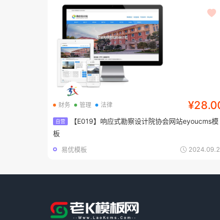
¥28.0
财务
管理
法律
【E019】响应式勘察设计院协会网站eyoucms模
自营
板
易优模板
2024.09.