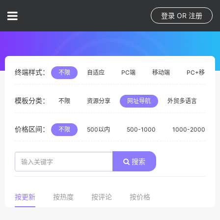
登录
OR
注册
终端样式：
不限
自适应
PC端
移动端
PC+移动端
模板分类：
不限
资源分享
网址导航
外贸多语言
体
价格区间：
不限
500以内
500-1000
1000-2000
搜索
按更新
按热度
按评论
按价格