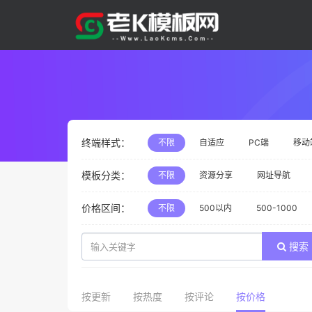
终端样式：
不限
自适应
PC端
移动
模板分类：
不限
资源分享
网址导航
价格区间：
不限
500以内
500-1000
搜索
按更新
按热度
按评论
按价格