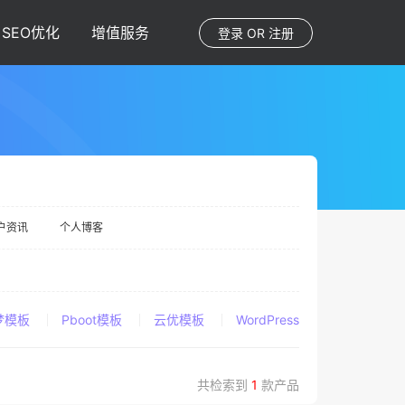
SEO优化
增值服务
登录
OR
注册
户资讯
个人博客
梦模板
Pboot模板
云优模板
WordPress
共检索到
1
款产品