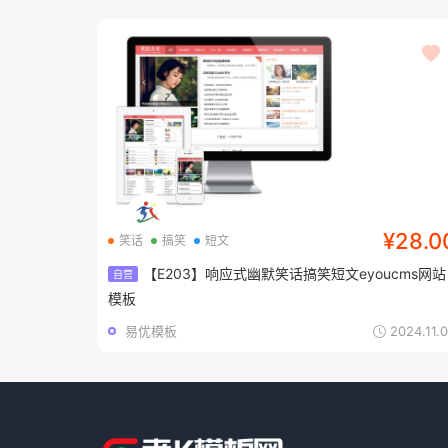
¥28.0
笑话
搞笑
短文
【E203】响应式幽默笑话搞笑短文eyoucms网站
自营
模板
易优模板
2024.11.