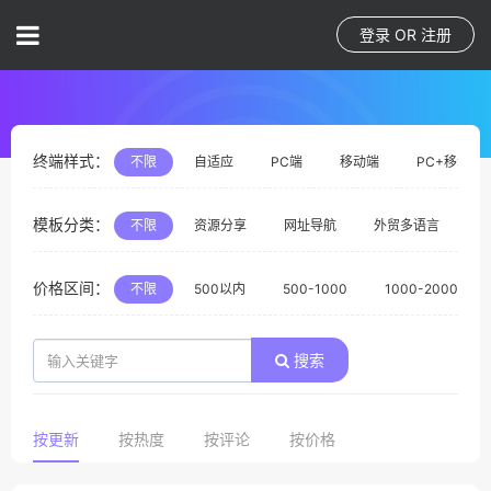
登录
OR
注册
终端样式：
不限
自适应
PC端
移动端
PC+移动端
模板分类：
不限
资源分享
网址导航
外贸多语言
体
价格区间：
不限
500以内
500-1000
1000-2000
搜索
按更新
按热度
按评论
按价格