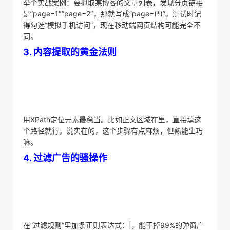
举个实战案例：要抓取某博客的文章列表，发现分页链接
是”page=1″”page=2″，那就写成”page=(*)”。测试时记
得勾选”模拟手机访问”，现在移动端网页结构可能完全不
同。
​3. 内容提取的黄金法则​
用XPath定位元素最稳当。比如正文区域在里，直接填这
个路径就行。说实在的，这个步骤有点麻烦，但熟能生巧
嘛。
​4. 过滤广告的骚操作​
在”过滤规则”里加条正则表达式：
|
，能干掉99%的弹窗广