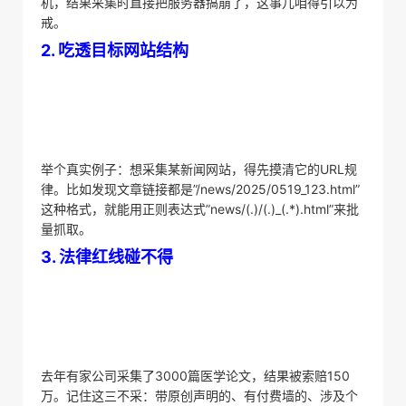
机，结果采集时直接把服务器搞崩了，这事儿咱得引以为
戒。
​2. 吃透目标网站结构​
举个真实例子：想采集某新闻网站，得先摸清它的URL规
律。比如发现文章链接都是”/news/2025/0519_123.html”
这种格式，就能用正则表达式”news/(.)/(.)_(.*).html”来批
量抓取。
​3. 法律红线碰不得​
去年有家公司采集了3000篇医学论文，结果被索赔150
万。记住这三不采：带原创声明的、有付费墙的、涉及个