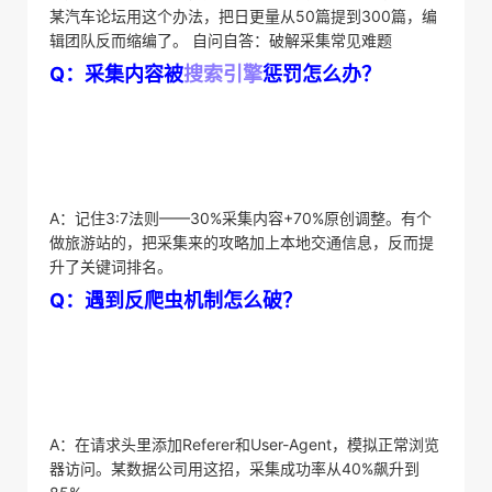
某汽车论坛用这个办法，把日更量从50篇提到300篇，编
辑团队反而缩编了。 自问自答：破解采集常见难题
​Q：采集内容被
搜索引擎
惩罚怎么办？​
A：记住3:7法则——30%采集内容+70%原创调整。有个
做旅游站的，把采集来的攻略加上本地交通信息，反而提
升了关键词排名。
​Q：遇到反爬虫机制怎么破？​
A：在请求头里添加Referer和User-Agent，模拟正常浏览
器访问。某数据公司用这招，采集成功率从40%飙升到