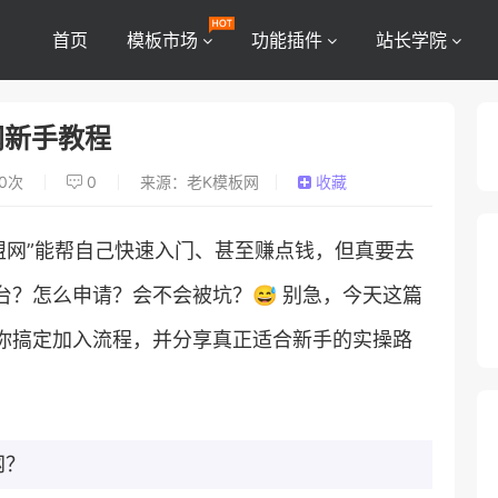
首页
模板市场
功能插件
站长学院
网新手教程
0
次
0
来源：老K模板网
收藏
联盟网”能帮自己快速入门、甚至赚点钱，但真要去
？怎么申请？会不会被坑？😅 别急，今天这篇
你搞定加入流程，并分享真正适合新手的实操路
网？