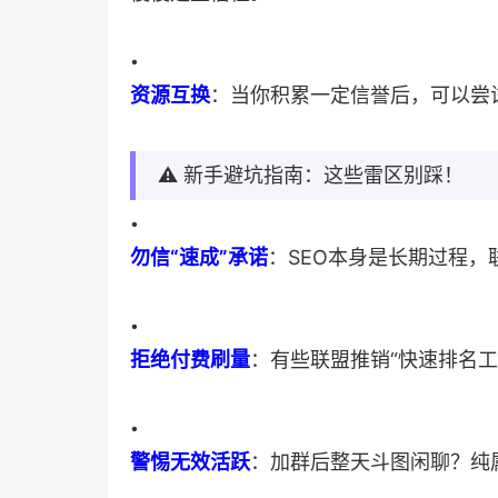
•
​资源互换​
​：当你积累一定信誉后，可以
⚠️ 新手避坑指南：这些雷区别踩！
•
​勿信“速成”承诺​
​：SEO本身是长期过程
•
​拒绝付费刷量​
​：有些联盟推销“快速排名
•
​警惕无效活跃​
​：加群后整天斗图闲聊？