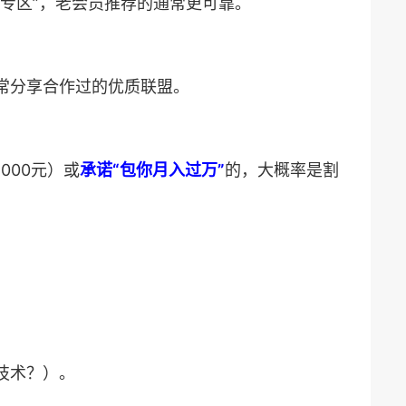
联盟专区”，老会员推荐的通常更可靠。
们常分享合作过的优质联盟。
000元）或​
​承诺“包你月入过万”​
​的，大概率是割
技术？）。