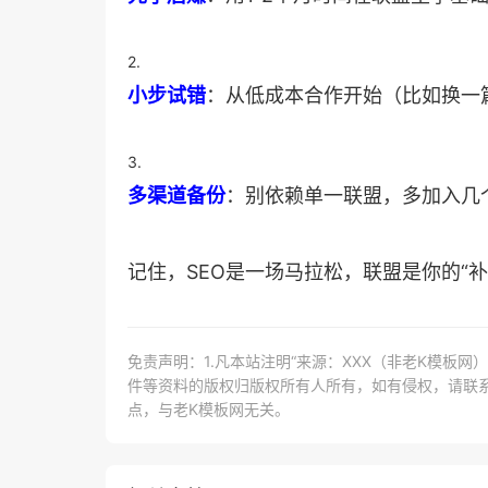
2.
​小步试错​
​：从低成本合作开始（比如换
3.
​多渠道备份​
​：别依赖单一联盟，多加入
记住，SEO是一场马拉松，联盟是你的“
免责声明：1.凡本站注明“来源：XXX（非老K模板
件等资料的版权归版权所有人所有，如有侵权，请联系lao
点，与老K模板网无关。