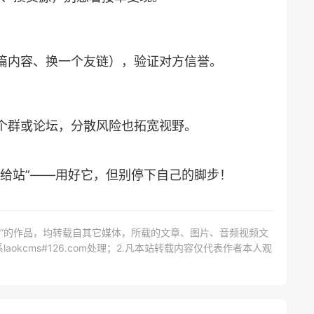
一篇内容、换一个友链），验证对方信誉。
几个群或论坛，分散风险也拓宽视野。
补给站”——用好它，但别停下自己的脚步！
网）”的作品，均转载自其它媒体，所载的文章、图片、音频视频文
kcms#126.com处理；2.凡本站转载内容仅代表作者本人观