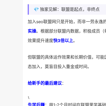
💎 独家见解：联盟是起点，非终点
加入seo联盟网只是开始，而非一劳永逸的
实操​
​。根据部分联盟内数据，积极成员（
效果提升速度​
​快3倍以上​
​。
但联盟的具体运作效果和长期价值，可能
态加入，莫盲目投入重金或时间。
​给新手的最后建议​
​：
1.
​先学后赚​
​：用1-2个月时间在联盟里学