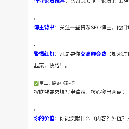
​行业论坛推荐​
​：比如SEO垂直论坛的“
•
​博主背书​
​：关注一些资深SEO博主，他
•
​警惕红灯​
​：凡是要你​
​交高额会费​
​（如超过1
韭菜，快跑！。
✅ 第二步提交申请材料
按联盟要求填写申请表，核心突出两点：
•
​你的价值​
​：你能贡献什么（内容？外链？