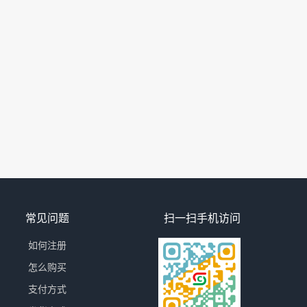
常见问题
扫一扫手机访问
如何注册
怎么购买
支付方式