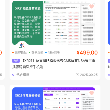
0
¥499.00
迅睿模板
赛事直播
NBA赛事
【XR21】仿直播吧模板迅睿CMS体育NBA赛事直
自营
播源码自适应手机端
25
迅睿模板
2025.09.25