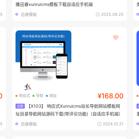
播迅睿xunruicms模板下载自适应手机端
25
迅睿模板
2025.09.25
0
¥168.00
响应式
导航
网址
【X103】 响应式Xunruicms站长导航网站模板网
自营
址目录导航网站源码下载(带评论功能)（自适应手机端）
25
迅睿模板
2024.10.21