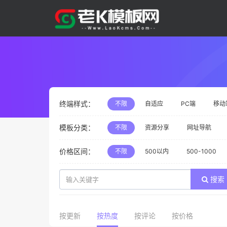
终端样式：
不限
自适应
PC端
移动
模板分类：
不限
资源分享
网址导航
价格区间：
不限
500以内
500-1000
搜索
按更新
按热度
按评论
按价格