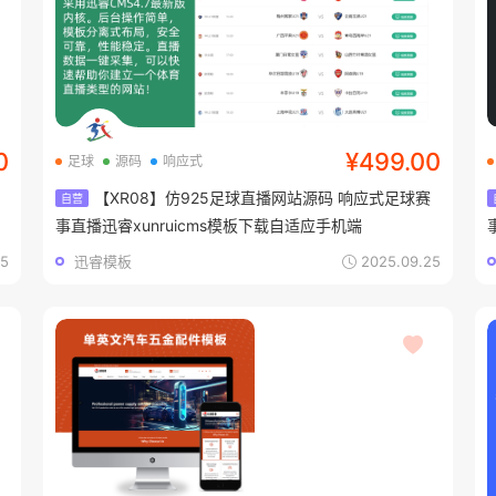
0
¥499.00
足球
源码
响应式
【XR08】仿925足球直播网站源码 响应式足球赛
自营
事直播迅睿xunruicms模板下载自适应手机端
25
迅睿模板
2025.09.25