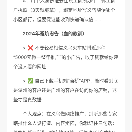
A：用个人身份证去江东工商所办个个体工商
户执照（3天就能拿），绑定地址写义乌随便哪个
小区都行，但要保证能收到快递确认信……
2024年避坑忠告（血的教训）
> ❌ 不要轻易相信义乌火车站附近那种
“5000元做一整年推广”的小广告，收了钱就给你建
个没人看的网址
> ✅ 自己下载手机端“商桥”APP，随时看到底
是温州的客户还是广州的客户在访问你的店铺，这
些才是真数据
个人观点：在义乌做网络推广，别听那些专家
瞎扯什么人设打造、内容矩阵，你就记住三句话：