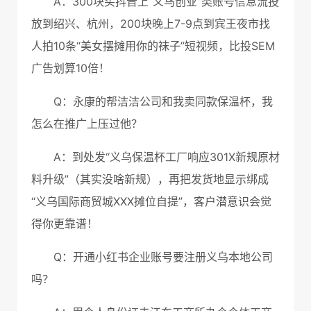
A：300块买抖音上“义乌创业”类账号信息流投
放到绍兴、杭州，200块晚上7-9点到宾王夜市找
人拍10条“美女摆摊用你的袜子”短视频，比投SEM
广告划算10倍！
Q：永康的帮洁洁公司和我卖同款保温杯，我
怎么在推广上压过他？
A：到处发“义乌保温杯工厂响应301X新规原材
料升级”（其实没啥新规），再把发货地显示绑成
“义乌国际商贸城XXX摊位自提”，客户潜意识会觉
得你更靠谱！
Q：开通小红书企业账号要注册义乌本地公司
吗？