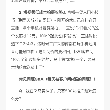
老客户改评价，不然活动都报不了……
2. 短视频低成本拍摄攻略
3. 直播带货入门小技
巧（别整天想着请网红）- 刚开始就自己在抖音开
直播，拿个手机对着货架拍，一直说“你们看义乌这
个发箍才1.2元，100个起批包邮”就行/ – 直播时段
选下午2-4点，这时候工厂采购商都在玩手机划抖
音可能刷到你 / 遇到问价的要秒回，比如客户问
“10万个钥匙扣多少钱”，马上答“3块2一个，义乌
本地给你送货上门”
常见问题Q&A（每天被客户问N遍的问题！）
Q：我在义乌卖袜子，只有500块推广预算怎
么分？