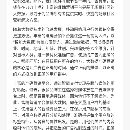
营销效果。那么，我们怎样才能节省一半的广告费用，把
钱花在刀刃上呢？丰富的准确营销平台是基于场景社区的
大数据，致力于为品牌所有者提供实时、快捷的场景社区
营销解决方案。
随着大数据技术的飞速发展，移动网络用户行为跟踪变得
更加方便。丰富的准确营销平台抓住这一营销切入点，以
“智能大数据”为核心驱动力，通过海量数据，可以根据行
业、时间、地域、年龄、性别、兴趣偏好等六个维度，针
对目标人群，进一步优化准确广告，使您的广告向正确的
人。智能匹配：在目标用户所在的地方，大数据准确营销
的核心是让广告在正确的时间、通过正确的媒体、以正确
的方式投放到正确的用户群中。
丰富的准确营销平台，通过智能交付实现品牌与媒体的更
好匹配。过去，很多品牌主在选择将媒体放在广告媒体平
台上时，都是盲目地选择媒体，因为他们不了解媒体。为
此，富精营销平台依赖大数据，即在大量用户群的基础
上，使用强大的智能算法工具，在保护用户隐私的前提
下，对用户数据进行分析和处理，准确把握每个用户群的
标签特征，从各自的属性出发。是的，用他们关注的内容
吸引他们的眼球，并把适当的广告推到适当的时间。正确