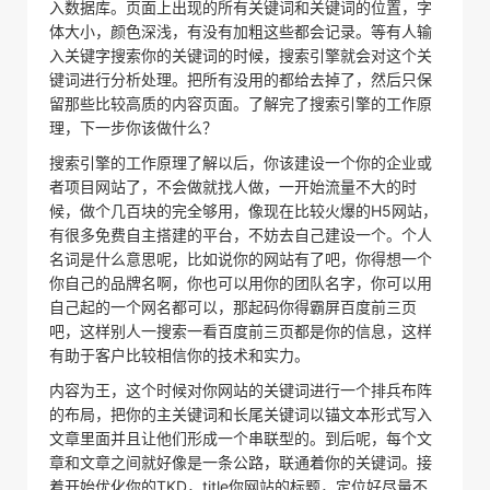
入数据库。页面上出现的所有关键词和关键词的位置，字
体大小，颜色深浅，有没有加粗这些都会记录。等有人输
入关键字搜索你的关键词的时候，搜索引擎就会对这个关
键词进行分析处理。把所有没用的都给去掉了，然后只保
留那些比较高质的内容页面。了解完了搜索引擎的工作原
理，下一步你该做什么？
搜索引擎的工作原理了解以后，你该建设一个你的企业或
者项目网站了，不会做就找人做，一开始流量不大的时
候，做个几百块的完全够用，像现在比较火爆的H5网站，
有很多免费自主搭建的平台，不妨去自己建设一个。个人
名词是什么意思呢，比如说你的网站有了吧，你得想一个
你自己的品牌名啊，你也可以用你的团队名字，你可以用
自己起的一个网名都可以，那起码你得霸屏百度前三页
吧，这样别人一搜索一看百度前三页都是你的信息，这样
有助于客户比较相信你的技术和实力。
内容为王，这个时候对你网站的关键词进行一个排兵布阵
的布局，把你的主关键词和长尾关键词以锚文本形式写入
文章里面并且让他们形成一个串联型的。到后呢，每个文
章和文章之间就好像是一条公路，联通着你的关键词。接
着开始优化你的TKD，title你网站的标题，定位好尽量不