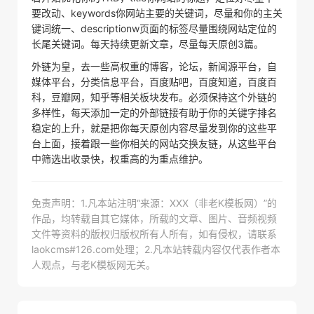
要改动、keywords你网站主要的关键词，尽量和你的主关
键词统一、descriptionw页面的标签尽量围绕网站定位的
长尾关键词。每天持续更新文章，尽量每天原创3篇。
外链为皇，去一些高权重的博客，论坛，新闻源平台，自
媒体平台，分类信息平台，百度贴吧，百度知道，百度百
科，豆瓣网，知乎等相关板块发布。必须保持这个外链的
多样性，每天添加一定的外部链接有助于你的关键字排名
稳定的上升，就是把你每天原创内容尽量发到你的这些平
台上面，接着跟一些你相关的网站交换友链，从这些平台
中筛选出收录快，权重高的为重点维护。
免责声明：1.凡本站注明“来源：XXX（非老K模板网）”的
作品，均转载自其它媒体，所载的文章、图片、音频视频
文件等资料的版权归版权所有人所有，如有侵权，请联系
laokcms#126.com处理；2.凡本站转载内容仅代表作者本
人观点，与老K模板网无关。