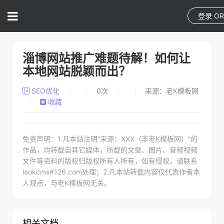
登录
O
淄博网站推广难题待解！如何让
本地网站脱颖而出？
SEO优化
0
次
来源：老K模板网
收藏
免责声明：1.凡本站注明“来源：XXX（非老K模板网）”的
作品，均转载自其它媒体，所载的文章、图片、音频视频
文件等资料的版权归版权所有人所有，如有侵权，请联系
laokcms#126.com处理；2.凡本站转载内容仅代表作者本
人观点，与老K模板网无关。
相关文档