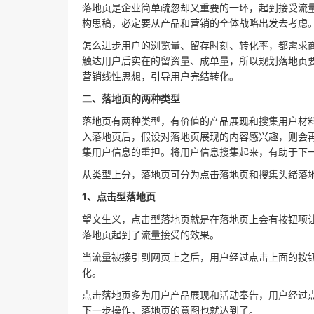
落地页是企业简单疏忽却又重要的一环，起到接受流
构思稿，必定要从产品和营销的全体战略出发去考虑
怎么进步用户的浏览量、留存时刻、转化率，都需求
触达用户后实在的留资量、成单量，所以规划落地页
营销线性思想，引导用户完结转化。
二、落地页的两种类型
落地页有两种类型，有价值的产品展现和搜集用户材
入落地页后，假设对落地页展现的内容感兴趣，则会
集用户信息的重担。将用户信息搜集起来，有助于下
从类型上分，落地页可分为点击落地页和搜集头绪落
1、点击型落地页
望文生义，点击型落地页就是在落地页上会有按钮项让
落地页起到了流量接受的效果。
当流量被接引到网页上之后，用户经过点击上面的按
化。
点击落地页多为用户产品展现和活动奉告，用户经过
下一步操作，落地页的意图也就达到了。