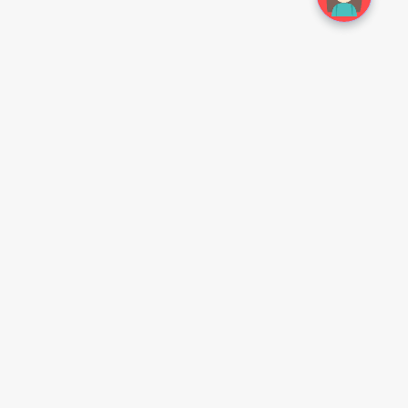
常见问题
扫一扫手机访问
如何注册
怎么购买
支付方式
发货方式