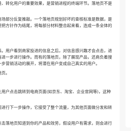
量、转化用户的重要效果，是营销进程的终端环节。落地页不是
。
商场部分反复推敲。一个落地页规划好坏的查核标准是数据，是
要把方针作为结尾，将每部分材料整合起来看，连成一条全体的
料。用户看到商家投进的信息之后，对信息感兴趣才会点击，进
再进一步进行操作。而有的落地页，除了展现产品，还肩负着搜
一步营销活动的展开，将潜在用户变成自己真实的用户。
地页。
用户点击跳转到电商页面(如京东、淘宝、企业官网等)，这种
钮进行下一步操作，它接受了整个流量，为其他页面做分发和转
点击落地页知道到你的产品和效劳，假设用户有需求，则会进行