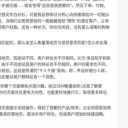
步被压服……就会觉得"这就是我想要的"，然后下单、付款。
只想买件白衬衫，可是假设导购过分热心向你推销店内一切她认
，当咱们企图将想说的一股脑展现给"理性"的潜在客户，让很
把用户赶跑。还有一种状况，你仅仅闲逛，没有那么清晰的购物
。
相匹配的，那么该怎么衡量落地页与途径是否匹配?怎么优化落
落地页，因途径不同，用户转化也不尽相同，比方:来自知乎和新
，由于不同途径其用户的特征也不尽相同，用户的需求也不同，
规划，这就是所谓的"千人千面"营销，即，界说好细分人群，
必定要对用户群特征有一个洞悉。
你整个页面哪些点感兴趣，经过SEM衡量剖析(点我了解更
让你的页面优化更有方向性，也能更好地推行它，取得更多转化
据页面提示完结操作，得到了想要的产品/效劳，企业则获取到用
户需求的落地页，是进步用户转化，完成用户增加的快捷战略。