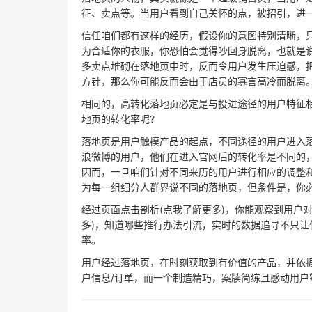
征、卖点等。当用户看到自己关怀的点，被招引，进一
信任咱们都有这样的经历，假设你的意图特别清晰，
为合适你的衣服，你恐怕会觉得吵回身脱离，也就是说
多卖点堆砌在落地页中时，反而令用户发生压迫感，
方针，那么你可能反而会由于店员的寡言高冷而脱离
相同的，高转化落地页必定是与投进途径的用户特征
地页的转化率呢?
落地页是用户触摸产品的起点，不同途径的用户进入
浪微博的用户，他们在进入官网后的转化率是不同的
因而，一旦咱们针对不同来历的用户进行相应的调整和
为每一组细分人群界说不同的落地页，但条件是，你
经过页面点击剖析(点我了解更多)，你能观察到用户对
多)，知道哪些推行办法引流，实时的数据追寻不只
率。
用户经过落地页，在时刻获取到有价值的产品，并依
户信息/订单，而一个制造精巧，案牍简练且感动用