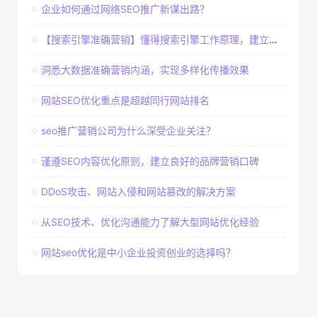
企业如何通过网络SEO推广新谋出路？
【搜索引擎准确营销】懂得搜索引擎工作原理，建立准确客户群体
洞悉大数据准确营销内涵，实现多样化传播效果
网站SEO优化重点是超越同行网站排名
seo推广营销公司为什么深受企业关注？
谨遵SEO内容优化原则，建立良好的品牌营销口碑
DDoS攻击、网站入侵和网站篡改的解决方案
从SEO技术、优化沟通能力了解大型网站优化经验
网站seo优化是中小企业投资创业的选择吗？