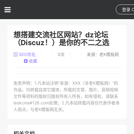
登录
想搭建交流社区网站？dz论坛
（Discuz！）是你的不二之选
SEO优化
0
次
来源：老K模板网
收藏
免责声明：1.凡本站注明“来源：XXX（非老K模板网）”的
作品，均转载自其它媒体，所载的文章、图片、音频视频
文件等资料的版权归版权所有人所有，如有侵权，请联系
laokcms#126.com处理；2.凡本站转载内容仅代表作者本
人观点，与老K模板网无关。
相关文档