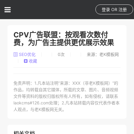
登录
OR
注册
CPV广告联盟：按观看次数付
费，为广告主提供更优展示效果
SEO优化
0
次
来源：老K模板网
收藏
免责声明：1.凡本站注明“来源：XXX（非老K模板网）”的
作品，均转载自其它媒体，所载的文章、图片、音频视频
文件等资料的版权归版权所有人所有，如有侵权，请联系
laokcms#126.com处理；2.凡本站转载内容仅代表作者本
人观点，与老K模板网无关。
相关文档