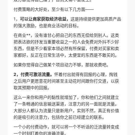
付费策略的大好处，至少有以下几方面——
1，
可以让商家获取经济收益，
这是持续提供更加高质产品
的强大激励，也是商业活动的目标。
在商业**，没有谁甘心把自己的东西无偿给到别人。这类
把表达欲的抒发当重要收益之一的人会免费对外抖不少好
东西，但是不少看家本领必然有所保留，付费对买家和卖
家都好，反正在日常生活中，太便宜的东西是不敢买的。
如果你觉得自己做某个项目动力不够，那就收费吧。
2，付费可激活流量。
怀着付出就得有回报的心理，掏钱
之后用户更愿意花时间甚至主动花时间跟你打交道，以获
取其预期中的回报。
这么一来你和用户的黏性就增加了，你和他们之间就建立
了一条畅通的信息输送渠道，注意力的另一面就是流量。
大部分人都认为流量只是新用户，实则不然，真正有价值
的是吸引的注意力，包括你之前已经建立的联系。
一个小的付费动作，就可以将一个不听话的泛流量转变成
一个时刻盯着你的准确流量。