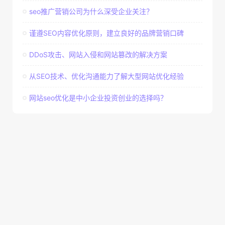
seo推广营销公司为什么深受企业关注？
谨遵SEO内容优化原则，建立良好的品牌营销口碑
DDoS攻击、网站入侵和网站篡改的解决方案
从SEO技术、优化沟通能力了解大型网站优化经验
网站seo优化是中小企业投资创业的选择吗？
Copyright © 2026 © 老K模板网 ✪ 版权所有
赣ICP备20009342号