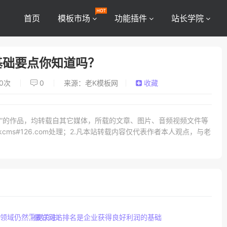
首页
模板市场
功能插件
站长学院
基础要点你知道吗？
0
次
0
来源：老K模板网
收藏
网）”的作品，均转载自其它媒体，所载的文章、图片、音频视频文件等
ms#126.com处理；2.凡本站转载内容仅代表作者本人观点，与老
感领域仍然需要关注！
做好网站排名是企业获得良好利润的基础