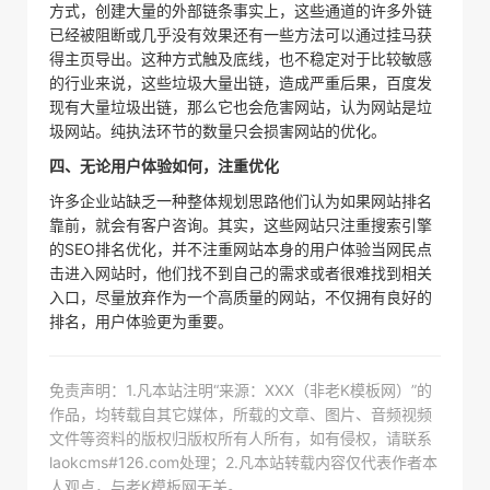
方式，创建大量的外部链条事实上，这些通道的许多外链
已经被阻断或几乎没有效果还有一些方法可以通过挂马获
得主页导出。这种方式触及底线，也不稳定对于比较敏感
的行业来说，这些垃圾大量出链，造成严重后果，百度发
现有大量垃圾出链，那么它也会危害网站，认为网站是垃
圾网站。纯执法环节的数量只会损害网站的优化。
四、无论用户体验如何，注重优化
许多企业站缺乏一种整体规划思路他们认为如果网站排名
靠前，就会有客户咨询。其实，这些网站只注重搜索引擎
的SEO排名优化，并不注重网站本身的用户体验当网民点
击进入网站时，他们找不到自己的需求或者很难找到相关
入口，尽量放弃作为一个高质量的网站，不仅拥有良好的
排名，用户体验更为重要。
免责声明：1.凡本站注明“来源：XXX（非老K模板网）”的
作品，均转载自其它媒体，所载的文章、图片、音频视频
文件等资料的版权归版权所有人所有，如有侵权，请联系
laokcms#126.com处理；2.凡本站转载内容仅代表作者本
人观点，与老K模板网无关。