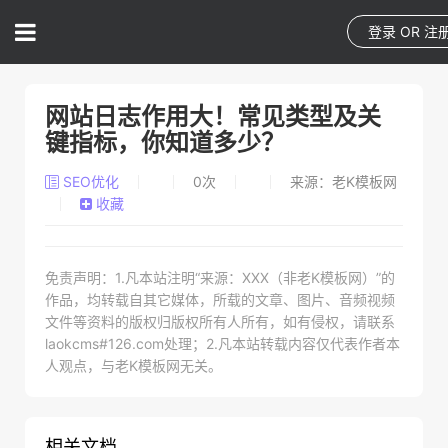
登录
OR
注
网站日志作用大！常见类型及关
键指标，你知道多少？
SEO优化
0
次
来源：老K模板网
收藏
免责声明：1.凡本站注明“来源：XXX（非老K模板网）”的
作品，均转载自其它媒体，所载的文章、图片、音频视频
文件等资料的版权归版权所有人所有，如有侵权，请联系
laokcms#126.com处理；2.凡本站转载内容仅代表作者本
人观点，与老K模板网无关。
相关文档