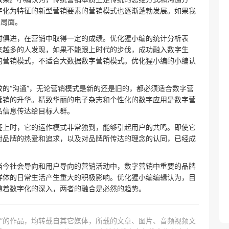
字化为特征的新型营销要素的营销模式也逐渐蓬勃发展。如果我
的局面。
时俱进，在营销中取得一定的成绩。优化猩小编的统计分析表
来越多的人发现，如果不能跟上时代的步伐，成功融入数字生
的营销模式，不适合大数据数字营销模式。优化猩小编的小编认
的“沟通”，无论营销模式是新的还是旧的，都必须适合数字营
营销的升华。精致华丽的电子杂志和个性化的数字应用是数字营
品信息传达给目标人群。
签上时，它的运作模式非常独到，能够引起用户的共鸣。即使它
对品牌的热爱和追求，以及对品牌所传达的理念的认同，已经成
当今社会导向和用户导向的营销活动中，数字营销中重要的品牌
群体的日常生活产生重大的积极影响。优化猩小编编辑认为，目
随着数字化的深入，两者的融合是必然的趋势。
网）”的作品，均转载自其它媒体，所载的文章、图片、音频视频文