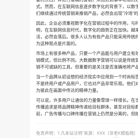
式。然而，在互联网信息逐步数字化的背景下，以数
们继续通过传统营销来推销产品，必然会出现“冷场”
因此，企业必须重视数字化在营销过程中的作用，与
明，在互联网信息时代，数字化的趋势正在加快。越
活，必然会落后。很多人认为有些产品只能采用传统
为这种观点是片面的。
市场上有很多种产品，只要一个产品能与用户建立有效
销模式，但比例不同。大数据数字营销可以说是传统
销不可或缺的工具，但重要的是关注是否准确地将产
当一个品牌从初设想的经济现实中应用到一个时尚标
不是终用户或产品用户，它也对产品非常乐观。他们
为彼此在画面中传达的精神力量。
可以说，许多用户让通信的力量像雪球一样增长。在
传播追求是将品牌精神传递给目标群体，甚至对目标
前，广告传播与口碑传播在营销上仍然是分离的，但
免责声明：1.凡本站注明“来源：XXX（非老K模板