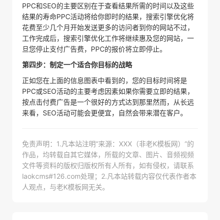
PPC和SEO的主要区别在于查看结果所需的时间以及这些
结果的寿命PPC活动将给你即时的结果，搜索引擎优化将
花费至少几个月开始发送更多的访问者到你的网站不过，
工作完成后，搜索引擎优化工作将继续惠及您的网站，一
旦您停止支付广告费，PPC的报价将立即停止。
第四步：制定一个适合你目标的战略
正如您在上面的信息图表中看到的，您的目标时间将是
PPC或SEO活动的主要考虑因素如果你需要立即的结果，
按点击付费广告是一个很好的方式达到那里然而，从长远
来看，SEO活动可能会更便宜，自然会带来潜在客户。
免责声明：1.凡本站注明“来源：XXX（非老K模板网）”的
作品，均转载自其它媒体，所载的文章、图片、音频视频
文件等资料的版权归版权所有人所有，如有侵权，请联系
laokcms#126.com处理；2.凡本站转载内容仅代表作者本
人观点，与老K模板网无关。