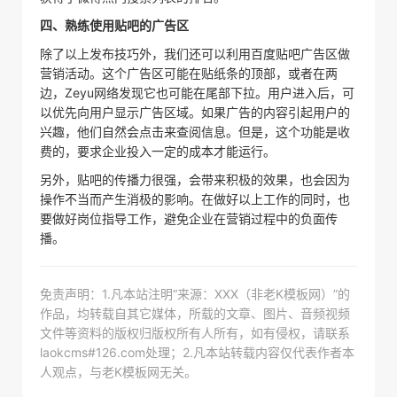
四、熟练使用贴吧的广告区
除了以上发布技巧外，我们还可以利用百度贴吧广告区做
营销活动。这个广告区可能在贴纸条的顶部，或者在两
边，Zeyu网络发现它也可能在尾部下拉。用户进入后，可
以优先向用户显示广告区域。如果广告的内容引起用户的
兴趣，他们自然会点击来查阅信息。但是，这个功能是收
费的，要求企业投入一定的成本才能运行。
另外，贴吧的传播力很强，会带来积极的效果，也会因为
操作不当而产生消极的影响。在做好以上工作的同时，也
要做好岗位指导工作，避免企业在营销过程中的负面传
播。
免责声明：1.凡本站注明“来源：XXX（非老K模板网）”的
作品，均转载自其它媒体，所载的文章、图片、音频视频
文件等资料的版权归版权所有人所有，如有侵权，请联系
laokcms#126.com处理；2.凡本站转载内容仅代表作者本
人观点，与老K模板网无关。