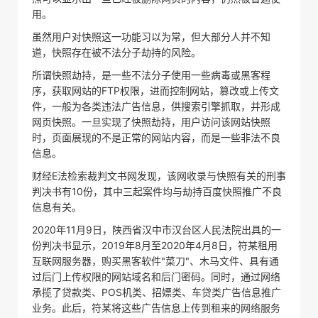
用。
虽然用户对快照这一功能习以为常，但大部分人并不知
道，快照存在被不法分子劫持的风险。
所谓快照劫持，是一些不法分子使用一些病毒或黑客程
序，获取网站的FTP权限，进而控制网站，篡改或上传文
件，一般为各类违法广告信息，供搜索引擎抓取，并形成
网页快照。一旦实现了快照劫持，用户访问该网站快照
时，页面展现的不是正常的网站内容，而是一些非法不良
信息。
财经E法检索裁判文书网发现，该网收录与快照有关的刑事
判决书有10份，其中三起案件均与劫持百度快照推广不良
信息有关。
2020年11月9日，陕西省汉中市汉台区人民法院出具的一
份判决书显示，2019年8月至2020年4月8日，符某租用
互联网服务器，购买黑客软件"菜刀"、木马文件、具有通
过后门上传权限的网站域名和后门密码。同时，通过网络
承揽了贷款类、POS机类、招嫖类、车贷类广告信息推广
业务。此后，符某将这些广告信息上传到租来的网络服务