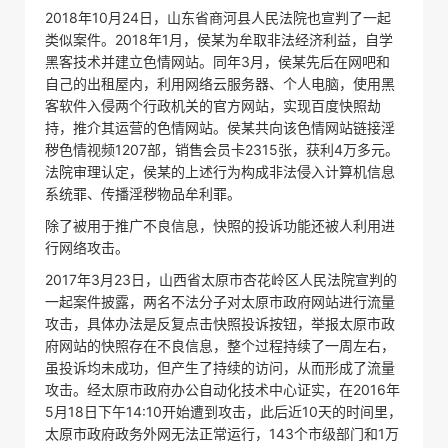
2018年10月24日，山东省商河县人民法院也宣判了一起
类似案件。2018年1月，侯某为牟取非法经济利益，自学
黑客技术并建立色情网站。同年3月，侯某先后在网吧和
自己的出租屋内，利用网络云服务器、个人电脑，使用黑
客软件入侵两个行政机关的官方网站，实现百度快照劫
持，推介其运营的色情网站。侯某共向该色情网站链接淫
秽色情视频1207部，销售会员卡2315张，获利4万多元。
法院审理认定，侯某的上述行为构成非法侵入计算机信息
系统罪、传播淫秽物品牟利罪。
除了被用于推广不良信息，快照的投诉功能还被人利用进
行网络攻击。
2017年3月23日，山西省太原市杏花岭区人民法院宣判的
一起案件披露，两名不法分子对太原市政府网站进行流量
攻击，具体办法是反复点击快照投诉按钮，举报太原市政
府网站的快照存在不良信息，整个过程持续了一周左右，
虽投诉均未成功，但产生了持续的访问，从而形成了流量
攻击。经太原市政府办公自动化技术中心证实，在2016年
5月18日下午14:10开始遭到攻击，此后近10天的时间里，
太原市政府政务外网无法正常运行，143个市级部门和1万