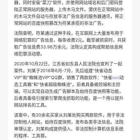
器，同时安装"菜刀"软件，并使用网站域名和后门密码登
陆正常网站的服务器，上传木马文件。潜伏在正常网站中
的木马文件自动与存放非法广告信息的服务器通讯，将正
常网站的百度快照篡改为符某承揽的非法广告。
法院查明，符某通过这种手段，在互联网上大量发布用于
网络犯罪的广告信息，每条收费2元。截至被抓获时，共获
取广告信息费33.96万余元，法院认定其构成帮助信息网
络犯罪活动罪。
2020年10月22日，江苏省如东县人民法院也宣判了一起
案件。刘某于2016年6月-7月，先后组建"快雀动态
VIP"和"蜘蛛池VIP"QQ群，销售了两款软件："快雀
seo
动
态工具箱"和"快雀超级蜘蛛池"。前者具备被控端和主控
端，可以实现自动生成广告脚本及劫持百度快照等功能，
后者具备吸引搜索引擎爬虫抓取的功能，是一个用以提升
网站排名的工具。
该案中，有20余名买家从刘某处购买两款软件，用于非法
控制他人网站，劫持百度快照，发布各类非法信息。法院
审理认定，刘某构成提供侵入、非法控制计算机信息系统
的程序、工具罪。