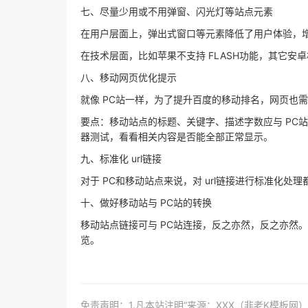
七、尽量少用或不用弹窗、闪光灯等站点元素
在用户层面上，弹出式窗口等元素降低了用户体验，
在技术层面，比如苹果不支持 FLASH功能，其它安
八、移动网页优化提示
就像 PC站一样，为了提升百度的移动排名，网页也
要点：移动站点的标题、关键字、描述字数应与 PC
器测试，看看相关内容是否能全部正常显示。
九、标准化 url链接
对于 PC和移动站点来说，对 url链接进行标准化
十、做好移动站与 PC站的转换
移动站点链接可与 PC站连接，反之亦然，反之亦然
览。
免责声明：1.凡本站注明“来源：XXX（非老K模板