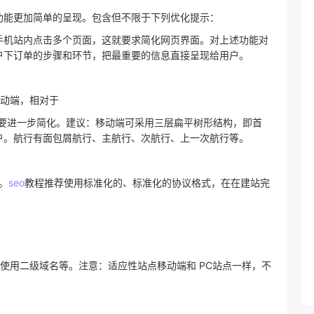
功能更加简单的呈现。包含但不限于下列优化提示：
手机站内点击多个页面，这就要求简化网页界面。对上述功能对
户下订单的步骤和环节，把最重要的信息直接呈现给用户。
移动端，相对于
需要进一步简化。建议：移动端可采用三层扁平树形结构，即首
户。航行有面包屑航行、主航行、次航行、上一次航行等。
议。
seo
教程推荐使用标准化的、标准化的协议格式，在在建站完
。
如使用二级域名等。注意：适应性站点移动端和 PC站点一样，不