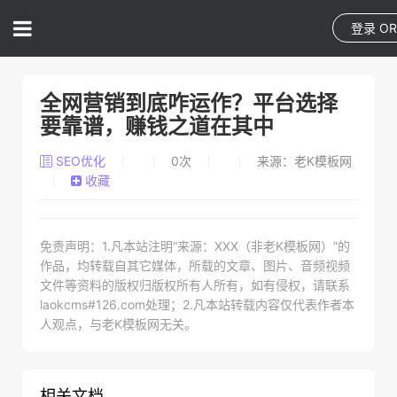
登录
O
全网营销到底咋运作？平台选择
要靠谱，赚钱之道在其中
SEO优化
0
次
来源：老K模板网
收藏
免责声明：1.凡本站注明“来源：XXX（非老K模板网）”的
作品，均转载自其它媒体，所载的文章、图片、音频视频
文件等资料的版权归版权所有人所有，如有侵权，请联系
laokcms#126.com处理；2.凡本站转载内容仅代表作者本
人观点，与老K模板网无关。
相关文档