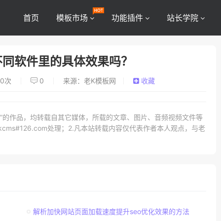
首页
模板市场
功能插件
站长学院
不同软件里的具体效果吗？
0
次
0
来源：老K模板网
收藏
网）”的作品，均转载自其它媒体，所载的文章、图片、音频视频文件等
ms#126.com处理；2.凡本站转载内容仅代表作者本人观点，与老
解析加快网站页面加载速度提升seo优化效果的方法