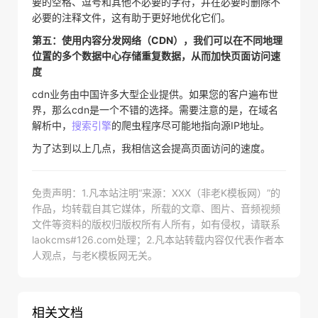
要的空格、逗号和其他不必要的字符，并在必要时删除不
必要的注释文件，这有助于更好地优化它们。
第五：使用内容分发网络（CDN），我们可以在不同地理
位置的多个数据中心存储重复数据，从而加快页面访问速
度
cdn业务由中国许多大型企业提供。如果您的客户遍布世
界，那么cdn是一个不错的选择。需要注意的是，在域名
解析中，
搜索引擎
的爬虫程序尽可能地指向源IP地址。
为了达到以上几点，我相信这会提高页面访问的速度。
免责声明：1.凡本站注明“来源：XXX（非老K模板网）”的
作品，均转载自其它媒体，所载的文章、图片、音频视频
文件等资料的版权归版权所有人所有，如有侵权，请联系
laokcms#126.com处理；2.凡本站转载内容仅代表作者本
人观点，与老K模板网无关。
相关文档