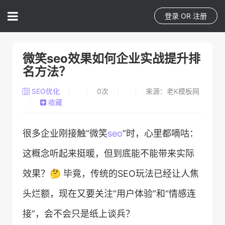
登录
OR
注册
微笑seo效果如何企业实战提升排
名方法？
SEO优化
0
次
来源：老K模板网
收藏
很多企业刚接触“微笑
seo
”时，心里都嘀咕：
这概念听起来挺暖，但到底能不能带来实际
效果？🤔 毕竟，传统的SEO玩法已经让人焦
头烂额，现在又要关注“用户体验”和“情感连
接”，会不会只是纸上谈兵？