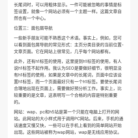
长尾词时，可以用粗体显示。一件可能被忽略的事情是标
签设置，就像一个网站必须有一个主题一样。这篇文章自
然也有一个中心。
位置三：面包屑导航
一些新手朋友可能不熟悉这个术语。事实上，例如，您可
以看到面包屑导航的常见形式：主页分类目录的当前位置-
文章页面。它在网站上很常见，几乎每个网站都有。
此外，还有h1标签的使用，这里提到h1标签的使用，有人
说h1标签不起作用。我认为SEO是要做好细节，很明显没
有h1标签的使用，如果是文章中的长尾词，页面中应该设
置h1标签，而一个页面最好只有一个h1标签。要使长尾词
合理地出现在页面上，需要做好预分析工作。事实上，比
较重要的是文章，这表明写一个合格的内容是特别重要
的。
网站：wap、pc和h5站是第一个只能在电脑上打开的网
站。此网站的大小样式用于调用PC网站。后来，手机的通
话速度又慢又快，一些可以在手机上看到的简单网站开始
出现。这些网站被称为wap网站，wap是无线应用协议。