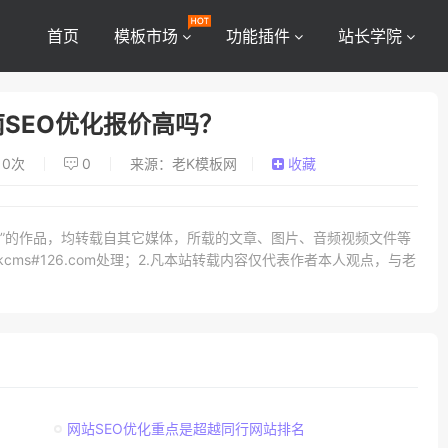
首页
模板市场
功能插件
站长学院
SEO优化报价高吗？
0
次
0
来源：老K模板网
收藏
网）”的作品，均转载自其它媒体，所载的文章、图片、音频视频文件等
ms#126.com处理；2.凡本站转载内容仅代表作者本人观点，与老
网站SEO优化重点是超越同行网站排名