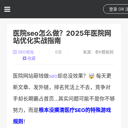
登录
OR
医院seo怎么做？2025年医院网
站优化实战指南
SEO优化
0
次
来源：老K模板网
收藏
医院网站砸钱做
seo
却总没效果？🤯 每天更
新文章、发外链，排名死活上不去，竞争对
手却长期霸占首页…其实问题可能不是你不够
努力，而是​
​根本没摸清医疗SEO的特殊游戏
规则​
​！