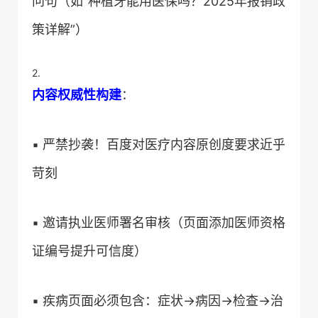
问句（如“种植牙能用医保吗？2025年报销政
策详解”）
2.
​内容权威性构建​
​：
▪️ 严禁抄袭！百度对医疗内容原创度要求近乎
苛刻
▪️ 邀请执业医师署名审核（页面添加医师资格
证编号提升可信度）
▪️ 疾病页面必须包含：症状→病因→检查→治