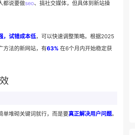
人都说要做
seo
、搞社交媒体，但具体到新站操
强，试错成本低​
​，可以快速调整策略。根据2025
方法的新网站，有​
​63%​
​ 在6个月内开始稳定获
效
简单堆砌关键词就行，而是要​
​真正解决用户问题​
​。