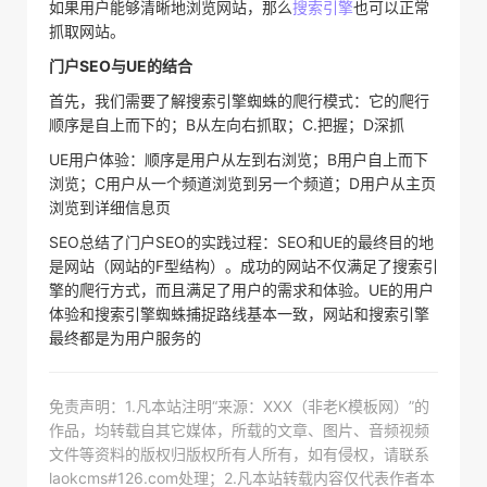
如果用户能够清晰地浏览网站，那么
搜索引擎
也可以正常
抓取网站。
门户SEO与UE的结合
首先，我们需要了解搜索引擎蜘蛛的爬行模式：它的爬行
顺序是自上而下的；B从左向右抓取；C.把握；D深抓
UE用户体验：顺序是用户从左到右浏览；B用户自上而下
浏览；C用户从一个频道浏览到另一个频道；D用户从主页
浏览到详细信息页
SEO总结了门户SEO的实践过程：SEO和UE的最终目的地
是网站（网站的F型结构）。成功的网站不仅满足了搜索引
擎的爬行方式，而且满足了用户的需求和体验。UE的用户
体验和搜索引擎蜘蛛捕捉路线基本一致，网站和搜索引擎
最终都是为用户服务的
免责声明：1.凡本站注明“来源：XXX（非老K模板网）”的
作品，均转载自其它媒体，所载的文章、图片、音频视频
文件等资料的版权归版权所有人所有，如有侵权，请联系
laokcms#126.com处理；2.凡本站转载内容仅代表作者本