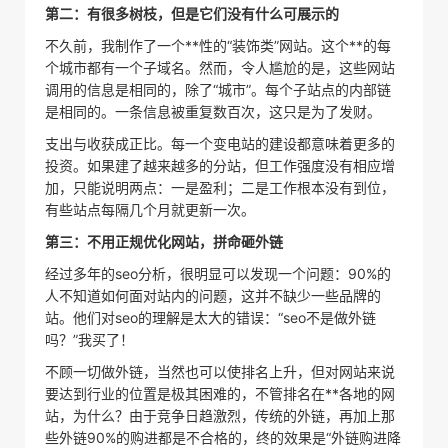
第二：有很多树枝，但是它们没有什么可展示的
不久前，我制作了一个**性的“装饰类”网站。这个**的每
个城市都有一个子域名。然而，令人尴尬的是，这些网站
调用的信息是相同的，除了“城市”。每个子站点的内部链
是相同的。一条信息被重复数百次，这只是为了发财。
支出与收获成正比。每一个变电站的建设都意味着更多的
投资。如果建了越来越多的分站，但工作强度没有相应增
加，只能说明两点：一是盈利；二是工作根本没有到位，
有些站点每隔几个月就更新一次。
第三：不用正规优化网站，拼命砸外链
经过多年的seo分析，很明显可以发现一个问题：90%的
人不知道如何面对站内的问题，这并不缺少一些品牌的
站。他们对seo的理解是太大的错误：“seo不是做外链
吗？”我买了！
不顾一切做外链，当然也可以使排名上升，但对网站来说
要达到行业的位置是极其困难的，不管排名在**各地的网
站，为什么？由于竞争日趋激烈，传统的外链，再加上那
些外链90%的购进都是不合格的，终的效果是“外链购进降