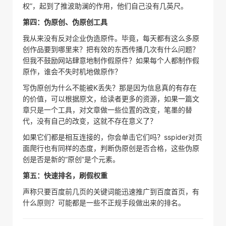
权”，起到了推波助澜的作用，他们自己没有几英尺。
第四：伪原创、伪原创工具
我从来没有反对企业伪造原件。毕竟，每天都有这么多原
创作品要到哪里来？把有效的东西传播几次有什么问题？
但我不鼓励网站肆意地制作假原件？如果每个人都制作假
原作，谁会不失时机地做原作？
写伪原创为什么不能被K丢失？那是因为信息真的有存在
的价值，可以根据原文，给读者更多的资源，如果一篇文
章只是一个工具，对文章做一些位置的改变，笔墨的替
代，没有自己的改变，这就不存在意义了？
如果它们都是相互连接的，你会单击它们吗？sspider对页
面爬行也有同样的态度，判断伪原创是否合格，这些伪原
创是否是新的“原创”是个元素。
第五：快速排名，刷假权重
声称只要百度前几页的关键词能迅速推广到百度首页，有
什么原则？可能都是一些不正规手段做出来的排名。