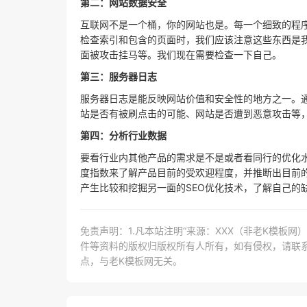
第二：网站数据安全
互联网不是一个桶，你的网站也是。每一个细致的程
检查索引和包含的页面时，我们应该注意这些东西是
面被攻击挂马等。我们现在需要检查一下自己。
第三：服务器日志
服务器日志是能反映网站价值和安全性的地方之一。通
站是否有被刷点击的可能、网站是否遭到恶意攻击等
第四：分析行业数据
要看行业内其他产品的需求是不是或者看同行的优化
度指数来了解产品目前的受欢迎程度，并推断出目前
产生比较和挖掘另一面的SEO优化技术，了解自己的
免责声明：1.凡本站注明“来源：XXX（非老K模板
件等资料的版权归版权所有人所有，如有侵权，请联系lao
点，与老K模板网无关。