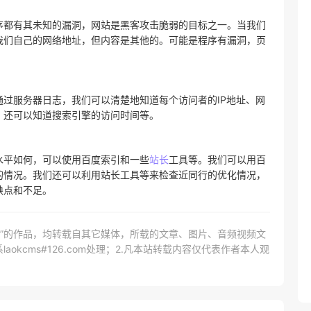
序都有其未知的漏洞，网站是黑客攻击脆弱的目标之一。当我们
我们自己的网络地址，但内容是其他的。可能是程序有漏洞，页
过服务器日志，我们可以清楚地知道每个访问者的IP地址、网
，还可以知道搜索引擎的访问时间等。
水平如何，可以使用百度索引和一些
站长
工具等。我们可以用百
的情况。我们还可以利用站长工具等来检查近同行的优化情况，
缺点和不足。
网）”的作品，均转载自其它媒体，所载的文章、图片、音频视频文
kcms#126.com处理；2.凡本站转载内容仅代表作者本人观