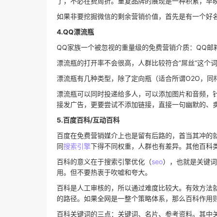
了，不必在费周折。重复品牌的展现是一种积累，早
如果非要挖掘微信的剩余营销价值，首先是有一个好
4.QQ漂流瓶
QQ家族一个被忽视的重量级的免费营销介质：QQ邮
漂流瓶的打开率不会很高，人群比较符合”屌丝“这个
漂流瓶有几种类型，除了定向瓶（适合所谓O2O，同
漂流瓶可以同时投递给多人，可以添加图片和音频，
接发广告，更要尝试不添加链接，直接一句幽默的、
5.百度百科/互动百科
百度在免费营销媒介上也是留有后路的，首当其冲的
同
搜索引擎
下得不同权重，人群也有差异。其他百科
百科的意义在于搜索引擎优化（
seo
），也就是关键词
用。但不要热衷于吹嘘和夸大。
百科是人工审核的，所以通过难度比较大。有效方法
的路径。如果全网是一整个策略体系，那么百科作用
百科关键词的三点：关键词、名片、参考资料。其中