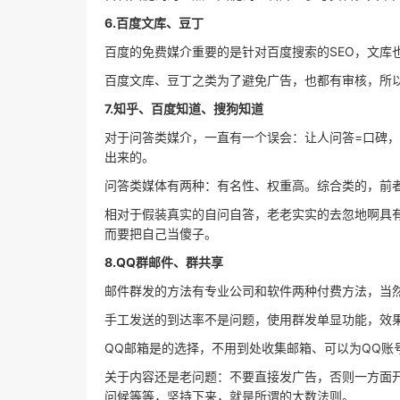
6.百度文库、豆丁
百度的免费媒介重要的是针对百度搜索的SEO，文库
百度文库、豆丁之类为了避免广告，也都有审核，所
7.知乎、百度知道、搜狗知道
对于问答类媒介，一直有一个误会：让人问答=口碑
出来的。
问答类媒体有两种：有名性、权重高。综合类的，前
相对于假装真实的自问自答，老老实实的去忽地啊具
而要把自己当傻子。
8.QQ群邮件、群共享
邮件群发的方法有专业公司和软件两种付费方法，当
手工发送的到达率不是问题，使用群发单显功能，效
QQ邮箱是的选择，不用到处收集邮箱、可以为QQ账
关于内容还是老问题：不要直接发广告，否则一方面
问候等等，坚持下来，就是所谓的大数法则。