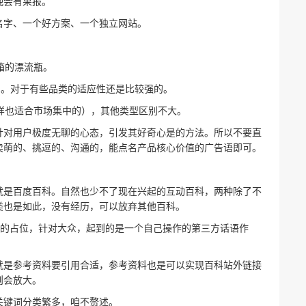
晚会有果报。
名字、一个好方案、一个独立网站。
箱的漂流瓶。
词。对于有些品类的适应性还是比较强的。
样也适合市场集中的），其他类型区别不大。
针对用户极度无聊的心态，引发其好奇心是的方法。所以不要直
卖萌的、挑逗的、沟通的，能点名产品核心价值的广告语即可。
就是百度百科。自然也少不了现在兴起的互动百科，两种除了不
类也是如此，没有经历，可以放弃其他百科。
的占位，针对大众，起到的是一个自己操作的第三方话语作
就是参考资料要引用合适，参考资料也是可以实现百科站外链接
则会放大。
关键词分类繁多，咱不赘述。