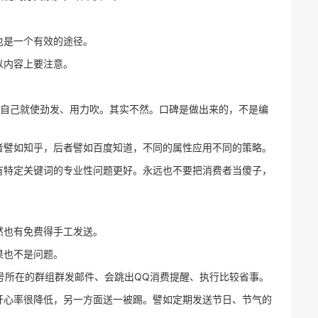
也是一个有效的途径。
以内容上要注意。
，自己就使劲发、用力吹。其实不然。口碑是做出来的，不是编
者譬如知乎，后者譬如百度知道，不同的属性应用不同的策略。
有特定关键词的专业性问题更好。永远也不要把消费者当傻子，
然也有免费得手工发送。
果也不是问题。
号所在的群组群发邮件、会跳出QQ消费提醒、执行比较省事。
开心率很降低，另一方面送一被踢。譬如定期发送节日、节气的