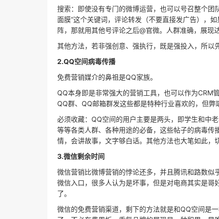
搜索：即使没有专门的微博运营，也可以号召整个团
面膜“这个关键词，评论转发（不要直接发广告），
阵，那就用其他号评论之后@官微。人群准确，展现
其他方法，若非强创意、强执行，既是强投入，所以
2.QQ空间病毒传播
免费营销媒介的鼻祖是QQ家族。
QQ本身即是非常强大的营销工具，也可以作为CRM
QQ群、QQ邮箱群发这些都是特种行业喜欢的，但弊
必须收藏：QQ空间的用户主要是两头，即学生和中老
等等各类人群、各种用途的必备，这些帖子的病毒传
情，会讲故事，文字够白话。其他方法也大笔如此，
3.微信剩余时间
微信营销比微博营销的悖论还多，并且腾讯和路数似
微信入口，很多人认为是坏事，但是对电商其实是哥
了。
微信的免费营销渠道，剩下的方法就是和QQ空间是