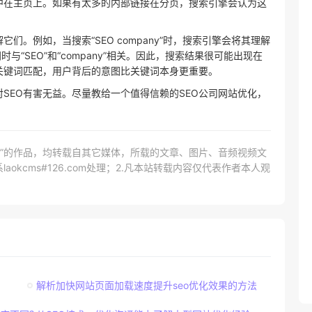
中在主页上。如果有太多的内部链接在分页，搜索引擎会认为这
。例如，当搜索“SEO company”时，搜索引擎会将其理解
同时与“SEO”和“company”相关。因此，搜索结果很可能出现在
赖关键词匹配，用户背后的意图比关键词本身更重要。
SEO有害无益。尽量教给一个值得信赖的SEO公司网站优化，
网）”的作品，均转载自其它媒体，所载的文章、图片、音频视频文
kcms#126.com处理；2.凡本站转载内容仅代表作者本人观
解析加快网站页面加载速度提升seo优化效果的方法