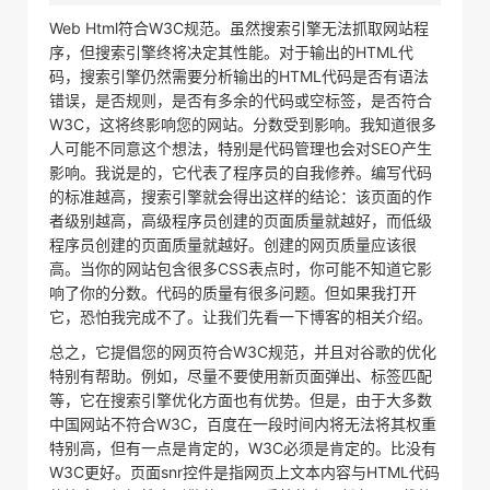
Web Html符合W3C规范。虽然搜索引擎无法抓取网站程
序，但搜索引擎终将决定其性能。对于输出的HTML代
码，搜索引擎仍然需要分析输出的HTML代码是否有语法
错误，是否规则，是否有多余的代码或空标签，是否符合
W3C，这将终影响您的网站。分数受到影响。我知道很多
人可能不同意这个想法，特别是代码管理也会对SEO产生
影响。我说是的，它代表了程序员的自我修养。编写代码
的标准越高，搜索引擎就会得出这样的结论：该页面的作
者级别越高，高级程序员创建的页面质量就越好，而低级
程序员创建的页面质量就越好。创建的网页质量应该很
高。当你的网站包含很多CSS表点时，你可能不知道它影
响了你的分数。代码的质量有很多问题。但如果我打开
它，恐怕我完成不了。让我们先看一下博客的相关介绍。
总之，它提倡您的网页符合W3C规范，并且对谷歌的优化
特别有帮助。例如，尽量不要使用新页面弹出、标签匹配
等，它在搜索引擎优化方面也有优势。但是，由于大多数
中国网站不符合W3C，百度在一段时间内将无法将其权重
特别高，但有一点是肯定的，W3C必须是肯定的。比没有
W3C更好。页面snr控件是指网页上文本内容与HTML代码