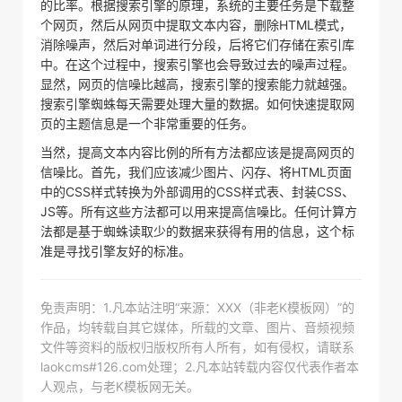
的比率。根据搜索引擎的原理，系统的主要任务是下载整
个网页，然后从网页中提取文本内容，删除HTML模式，
消除噪声，然后对单词进行分段，后将它们存储在索引库
中。在这个过程中，搜索引擎也会导致过去的噪声过程。
显然，网页的信噪比越高，搜索引擎的搜索能力就越强。
搜索引擎蜘蛛每天需要处理大量的数据。如何快速提取网
页的主题信息是一个非常重要的任务。
当然，提高文本内容比例的所有方法都应该是提高网页的
信噪比。首先，我们应该减少图片、闪存、将HTML页面
中的CSS样式转换为外部调用的CSS样式表、封装CSS、
JS等。所有这些方法都可以用来提高信噪比。任何计算方
法都是基于蜘蛛读取少的数据来获得有用的信息，这个标
准是寻找引擎友好的标准。
免责声明：1.凡本站注明“来源：XXX（非老K模板网）”的
作品，均转载自其它媒体，所载的文章、图片、音频视频
文件等资料的版权归版权所有人所有，如有侵权，请联系
laokcms#126.com处理；2.凡本站转载内容仅代表作者本
人观点，与老K模板网无关。