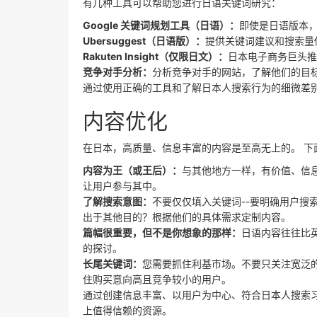
有几种工具可以帮助您进行日语关键词研究：
Google 关键词规划工具（日语）：
即使是日语版本
Ubersuggest（日语版）：
提供关键词建议和搜索量
Rakuten Insight（仅限日文）：
日本电子商务巨头推
竞争对手分析：
分析竞争对手的网站，了解他们的目
通过使用正确的工具和了解日本人搜索行为的细微差
内容优化
在日本，高质量、信息丰富的内容是至高无上的。 下
内容为王（或王后）：
与其他地方一样，有价值、信
让用户参与其中。
了解搜索意图：
不要仅仅填入关键词--要明确用户搜
出于其他目的？根据他们的具体需求定制内容。
篇幅很重要，但不是你想象的那样：
日语内容往往比英
的探讨。
长尾关键词：
您需要抓住利基市场。不要只关注宽泛
住购买意向高且竞争较小的用户。
通过创建信息丰富、以用户为中心、符合日本人搜索
上值得信赖的资源。