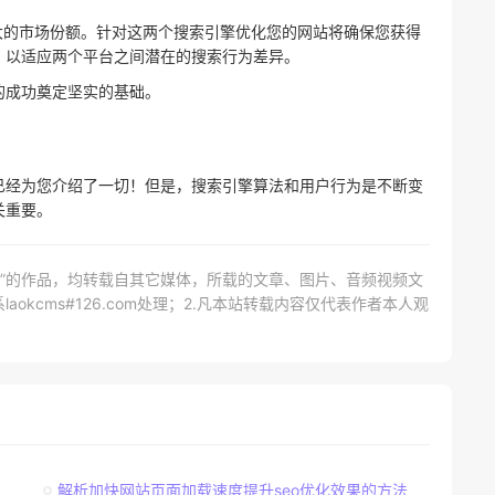
相当大的市场份额。针对这两个搜索引擎优化您的网站将确保您获得
，以适应两个平台之间潜在的搜索行为差异。
的成功奠定坚实的基础。
已经为您介绍了一切！但是，搜索引擎算法和用户行为是不断变
关重要。
网）”的作品，均转载自其它媒体，所载的文章、图片、音频视频文
kcms#126.com处理；2.凡本站转载内容仅代表作者本人观
解析加快网站页面加载速度提升seo优化效果的方法