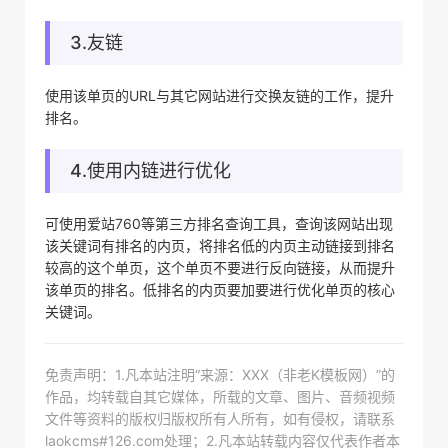
3.友链
使用该单页的URL与其它网站进行交换友链的工作，提升
排名。
4.使用内链进行优化
可使用爱站760等第三方排名查询工具，查询该网站出现
该关键词有排名的内页，将排名低的内页主动链接到排名
较高的这个单页，这个单页不要进行反向链接，从而提升
该单页的排名。低排名的内页要加要进行优化单页的核心
关键词。
免责声明：1.凡本站注明“来源：XXX（非老K模板网）”的
作品，均转载自其它媒体，所载的文章、图片、音频视频
文件等资料的版权归版权所有人所有，如有侵权，请联系
laokcms#126.com处理；2.凡本站转载内容仅代表作者本