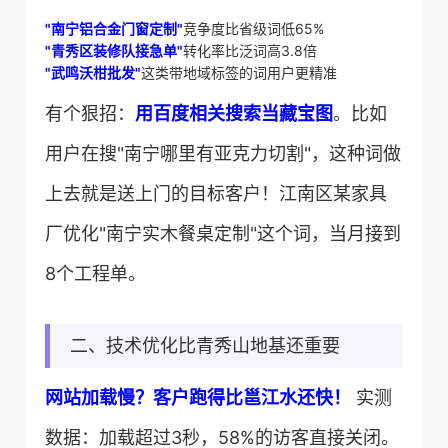
​"南宁铝合金门窗定制"​
​竞争度比省级词低65%
​"青秀区装修队接急单"​
​转化率比泛词高3.8倍
​"武鸣沃柑批发"​
​这类带地域标签的词用户更精准
有个狠招：​
​用百度相关搜索当藏宝图​
​。比如
用户在搜"南宁哪里有亚克力切割"，这种词做
上去就是送上门的目标客户！江南区某家具
厂优化"南宁实木餐桌定制"这个词，当月接到
8个工程单。
二、技术优化比青秀山地基还重要
​网站加载慢？客户跑得比邕江水还快！​
​ 实测
数据：加载超过3秒，58%的访客直接关闭。