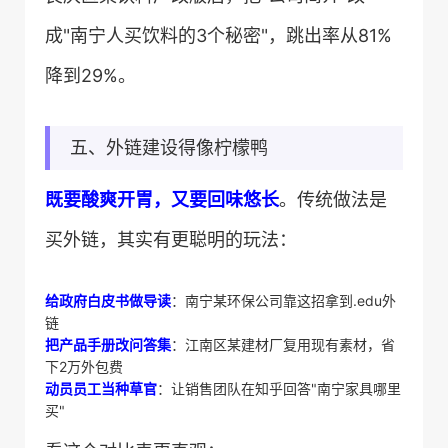
成"南宁人买饮料的3个秘密"，跳出率从81%
降到29%。
五、外链建设得像柠檬鸭
​既要酸爽开胃，又要回味悠长​
​。传统做法是
买外链，其实有更聪明的玩法：
​给政府白皮书做导读​
​：南宁某环保公司靠这招拿到.edu外
链
​把产品手册改问答集​
​：江南区某建材厂复用现有素材，省
下2万外包费
​动员员工当种草官​
​：让销售团队在知乎回答"南宁家具哪里
买"