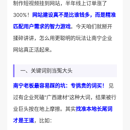
制作短视频挂到网站，半年线上订单涨了
300%！​
​网站建设真不是比谁钱多，而是精准
匹配用户需求的智力游戏​
​。今天咱们就掰开
揉碎讲讲，怎么用更聪明的玩法让南宁企业
网站真正活起来。
一、关键词别当冤大头
​南宁老板最容易踩的坑：专挑贵的词买！​
​ 见
过有企业死磕"广西建材"这种大词，结果被行
业巨头按在地上摩擦。其实​
​找准本地长尾词
才是王道​
​，比如：