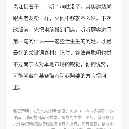
邕江扔石子——听个响就没了。其实建站就
跟煮老友粉一样，火候不够就不入味。下次
改版前，先把电脑搬到门店，听听顾客进门
第一句问什么——这些活生生的问题，才是
最好的关键词素材！记住，算法再聪明也拼
不过南宁人对本地市场的嗅觉，你的优势，
可能就藏在某条街巷阿叔阿婆的方言提问
里。
免责声明：1.凡本站注明“来源：XXX（非老K模板网）”的
作品，均转载自其它媒体，所载的文章、图片、音频视频
文件等资料的版权归版权所有人所有，如有侵权，请联系