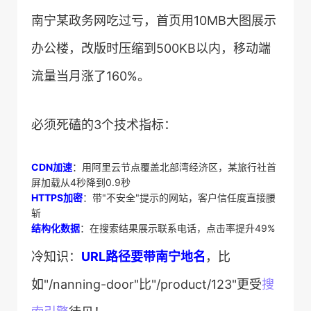
南宁某政务网吃过亏，首页用10MB大图展示
办公楼，改版时压缩到500KB以内，移动端
流量当月涨了160%。
必须死磕的3个技术指标：
​CDN加速​
​：用阿里云节点覆盖北部湾经济区，某旅行社首
屏加载从4秒降到0.9秒
​HTTPS加密​
​：带"不安全"提示的网站，客户信任度直接腰
斩
​结构化数据​
​：在搜索结果展示联系电话，点击率提升49%
冷知识：​
​URL路径要带南宁地名​
​，比
如"/nanning-door"比"/product/123"更受
搜