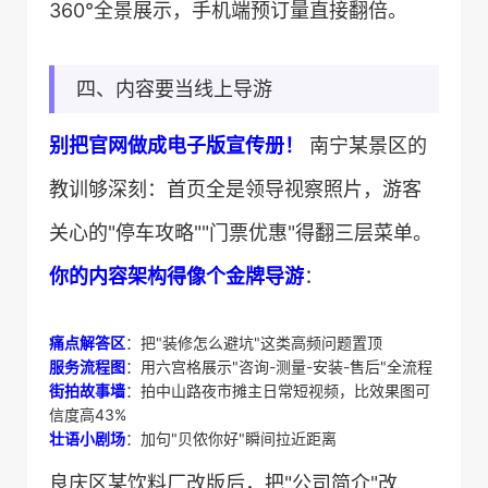
360°全景展示，手机端预订量直接翻倍。
四、内容要当线上导游
​别把官网做成电子版宣传册！​
​ 南宁某景区的
教训够深刻：首页全是领导视察照片，游客
关心的"停车攻略""门票优惠"得翻三层菜单。​
你的内容架构得像个金牌导游​
​：
​痛点解答区​
​：把"装修怎么避坑"这类高频问题置顶
​服务流程图​
​：用六宫格展示"咨询-测量-安装-售后"全流程
​街拍故事墙​
​：拍中山路夜市摊主日常短视频，比效果图可
信度高43%
​壮语小剧场​
​：加句"贝侬你好"瞬间拉近距离
良庆区某饮料厂改版后，把"公司简介"改