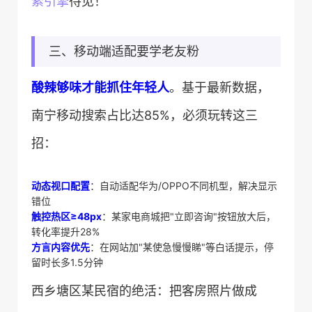
索引擎
待见！
三、移动端适配要学老友粉
​酸辣够味才能抓住年轻人​
​。基于最新数据，
南宁移动搜索占比达85%，必须玩转这三
招：
​动态视口配置​
​：自动适配华为/OPPO不同机型，解决显示
错位
​触控热区≥48px​
​：某家电商城把"立即咨询"按钮放大后，
转化率提升28%
​方言内容优先​
​：在网站加"某使急慢慢睇"等白话提示，停
留时长多1.5分钟
西乡塘区某民宿的绝活：把客房照片做成