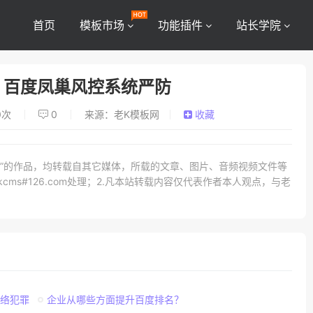
首页
模板市场
功能插件
站长学院
，百度凤巢风控系统严防
0
次
0
来源：老K模板网
收藏
网）”的作品，均转载自其它媒体，所载的文章、图片、音频视频文件等
ms#126.com处理；2.凡本站转载内容仅代表作者本人观点，与老
络犯罪
企业从哪些方面提升百度排名？