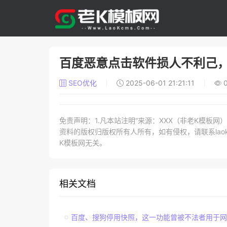
百度恶意点击软件损人不利己
SEO优化
2025-06-01 21:21:11
免责声明：1.凡本站注明“来源：XXX（非老K模板
资料的版权归版权所有人所有，如有侵权，请联系laokc
K模板网无关。
相关文档
百度、搜狗停用快照，这一功能曾被不法者用于网