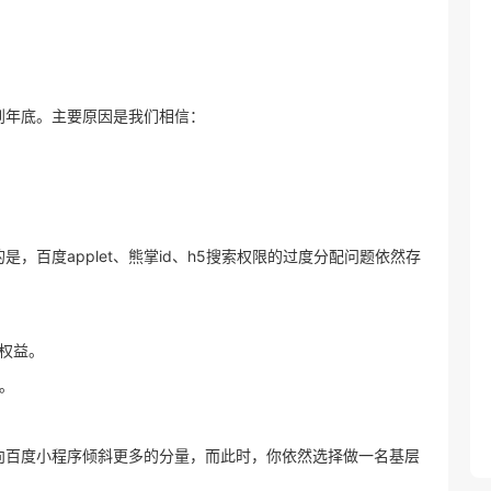
到年底。主要原因是我们相信：
，百度applet、熊掌id、h5搜索权限的过度分配问题依然存
权益。
。
向百度小程序倾斜更多的分量，而此时，你依然选择做一名基层