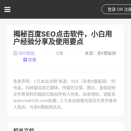
登录
OR
注
揭秘百度SEO点击软件，小白用
户经验分享及使用要点
SEO优化
0
次
来源：老K模板网
收藏
免责声明：1.凡本站注明“来源：XXX（非老K模板网）”的
作品，均转载自其它媒体，所载的文章、图片、音频视频
文件等资料的版权归版权所有人所有，如有侵权，请联系
laokcms#126.com处理；2.凡本站转载内容仅代表作者本
人观点，与老K模板网无关。
相关文档