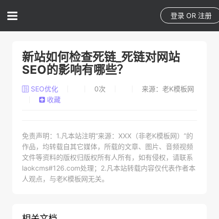
登录
OR
注册
新站如何检查死链_死链对网站
SEO的影响有哪些？
SEO优化
0
次
来源：老K模板网
收藏
免责声明：1.凡本站注明“来源：XXX（非老K模板网）”的
作品，均转载自其它媒体，所载的文章、图片、音频视频
文件等资料的版权归版权所有人所有，如有侵权，请联系
laokcms#126.com处理；2.凡本站转载内容仅代表作者本
人观点，与老K模板网无关。
相关文档