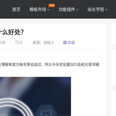
首页
模板市场
功能插件
站长学院
什么好处？
0
次
0
来源：创始人
收藏
在博客和官方帐号里也说过，所以今天优化猩SEO会给大家详细
？